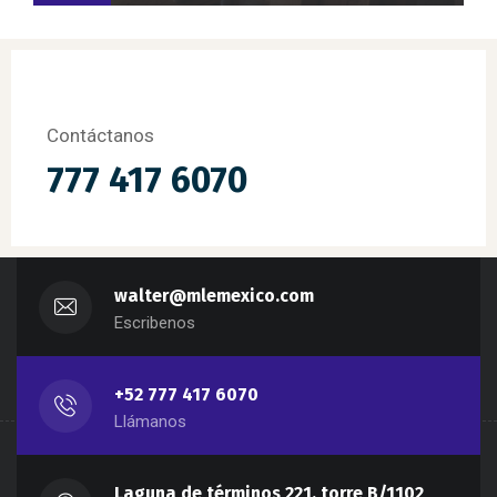
Contáctanos
777 417 6070
walter@mlemexico.com
Escribenos
+52 777 417 6070
Llámanos
Laguna de términos 221, torre B/1102